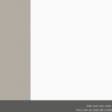
We use our own a
You can accept all cooki