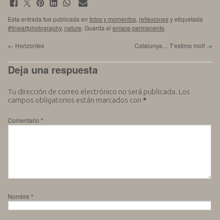
Esta entrada fue publicada en
fotos y momentos
,
reflexiones
y etiquetada
#fineartphotography
,
nature
. Guarda el
enlace permanente
.
←
Horizontes
Catalunya… T’estimo molt
→
Deja una respuesta
Tu dirección de correo electrónico no será publicada.
Los
campos obligatorios están marcados con
*
Comentario
*
Nombre
*