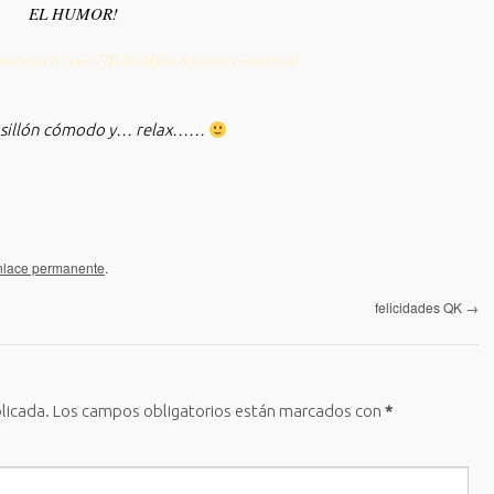
EL HUMOR!
com/watch?v=v7fIbBnMfbo&feature=related
, sillón cómodo y… relax……
nlace permanente
.
felicidades QK
→
licada.
Los campos obligatorios están marcados con
*