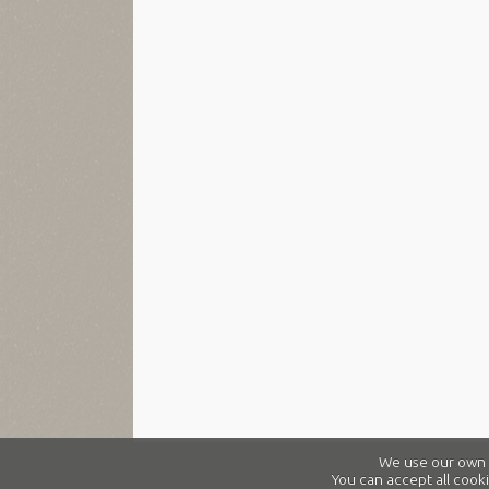
We use our own a
You can accept all cooki