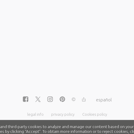
español
legal info
privacy policy
Cookies policy
nd third-party cookies to analyze and manage our content based on your
es by clicking “Accept”. To obtain more information or to reject cookies, 