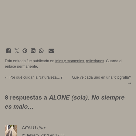
Esta entrada fue publicada en
fotos y momentos
,
reflexiones
. Guarda el
enlace permanente
.
←
Por qué cuidar la Naturaleza…?
Qué ve cada uno en una fotografía?
→
8 respuestas a
ALONE (sola). No siempre
es malo…
ACALU
dijo:
21 febrero, 2013 en 17:55