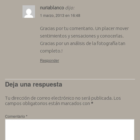
nuriablanco
dijo:
1 marzo, 2013 en 16:48
Gracias por tu comentario. Un placer mover
sentimientos y sensaciones y conocerlas.
Gracias por un análisis de la fotografía tan
completo.!
Responder
Deja una respuesta
Tu dirección de correo electrónico no será publicada.
Los
campos obligatorios están marcados con
*
Comentario
*