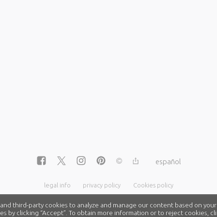
español
legal info
privacy policy
Cookies policy
nd third-party cookies to analyze and manage our content based on your
es by clicking “Accept”. To obtain more information or to reject cookies, 