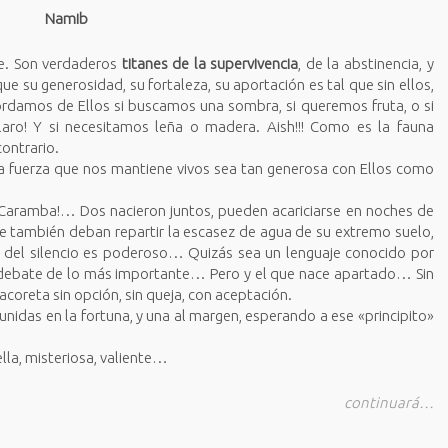
Namib
le. Son verdaderos
titanes de la supervivencia
, de la abstinencia, y
 su generosidad, su fortaleza, su aportación es tal que sin ellos,
rdamos de Ellos si buscamos una sombra, si queremos fruta, o si
laro! Y si necesitamos leña o madera. Aish!!! Como es la fauna
ontrario.
a fuerza que nos mantiene vivos sea tan generosa con Ellos como
aramba!… Dos nacieron juntos, pueden acariciarse en noches de
e también deban repartir la escasez de agua de su extremo suelo,
del silencio es poderoso… Quizás sea un lenguaje conocido por
o debate de lo más importante… Pero y el que nace apartado… Sin
coreta sin opción, sin queja, con aceptación.
 unidas en la fortuna, y una al margen, esperando a ese «principito»
lla, misteriosa, valiente…
continuará…