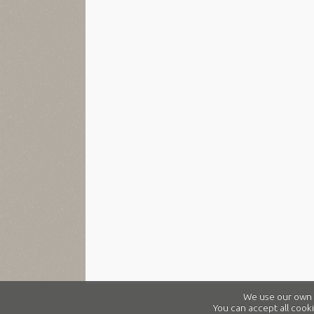
We use our own a
You can accept all cooki