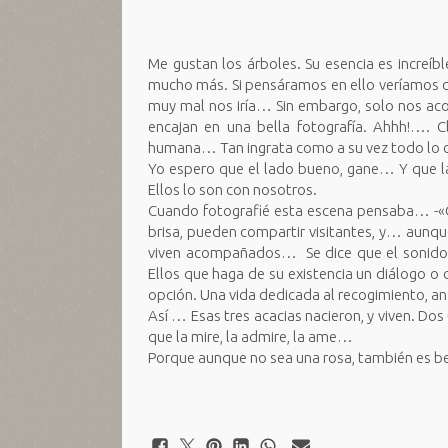
Me gustan los árboles. Su esencia es increíb
mucho más. Si pensáramos en ello veríamos que
muy mal nos iría… Sin embargo, solo nos aco
encajan en una bella fotografía. Ahhh!…. C
humana… Tan ingrata como a su vez todo lo c
Yo espero que el lado bueno, gane… Y que l
Ellos lo son con nosotros.
Cuando fotografié esta escena pensaba… -«C
brisa, pueden compartir visitantes, y… aunqu
viven acompañados… Se dice que el sonido 
Ellos que haga de su existencia un diálogo 
opción. Una vida dedicada al recogimiento, ana
Así … Esas tres acacias nacieron, y viven. Dos
que la mire, la admire, la ame…
Porque aunque no sea una rosa, también es be