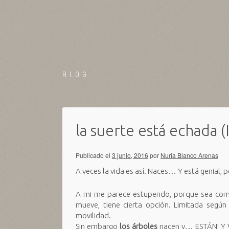
BLOG
la suerte está echada (I
Publicado el
3 junio, 2016
por
Nuria Blanco Arenas
A veces la vida es así. Naces… Y está genial
A mi me parece estupendo, porque sea como 
mueve, tiene cierta opción. Limitada según
movilidad.
Sin embargo
los árboles
nacen y… ESTÁN! Y V