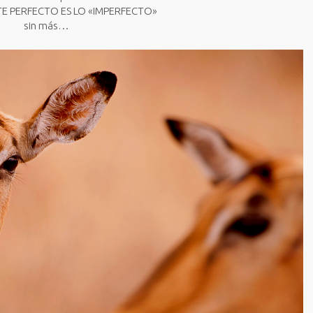
E PERFECTO ES LO «IMPERFECTO»
sin más…