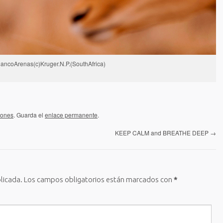
ancoArenas(c)Kruger.N.P.(SouthAfrica)
iones
. Guarda el
enlace permanente
.
KEEP CALM and BREATHE DEEP
→
licada.
Los campos obligatorios están marcados con
*