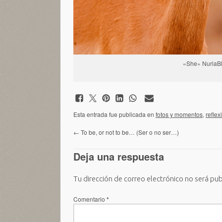
«She» NuriaBl
Esta entrada fue publicada en
fotos y momentos
,
reflex
←
To be, or not to be… (Ser o no ser…)
Deja una respuesta
Tu dirección de correo electrónico no será pub
Comentario
*