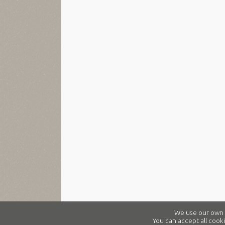
We use our own a
You can accept all cooki