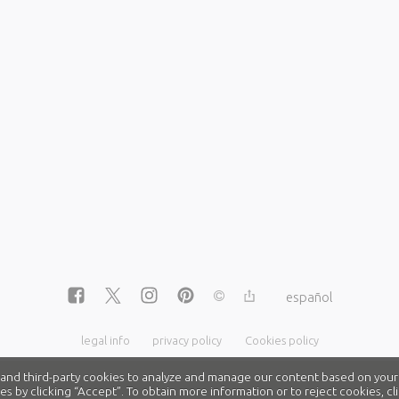
español
legal info
privacy policy
Cookies policy
nd third-party cookies to analyze and manage our content based on your
es by clicking “Accept”. To obtain more information or to reject cookies, 