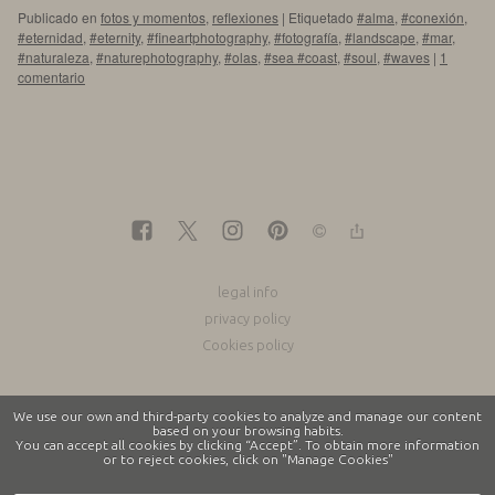
Publicado en
fotos y momentos
,
reflexiones
|
Etiquetado
#alma
,
#conexión
,
#eternidad
,
#eternity
,
#fineartphotography
,
#fotografía
,
#landscape
,
#mar
,
#naturaleza
,
#naturephotography
,
#olas
,
#sea #coast
,
#soul
,
#waves
|
1
comentario
legal info
privacy policy
Cookies policy
We use our own and third-party cookies to analyze and manage our content
based on your browsing habits.
You can accept all cookies by clicking “Accept”. To obtain more information
or to reject cookies, click on "Manage Cookies"