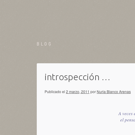
BLOG
introspección …
Publicado el
2 marzo, 2011
por
Nuria Blanco Arenas
A veces e
el pens