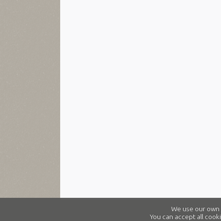
We use our own a
You can accept all cooki