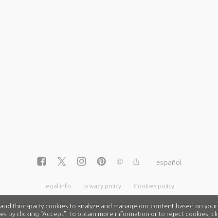
español
legal info
privacy policy
Cookies policy
nd third-party cookies to analyze and manage our content based on your
es by clicking “Accept”. To obtain more information or to reject cookies, 