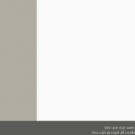
We use our own a
You can accept all cooki